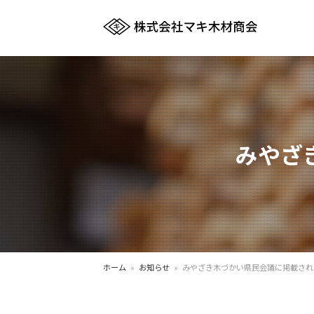
みやざ
ホーム
»
お知らせ
»
みやざき木づかい県民会議に掲載され