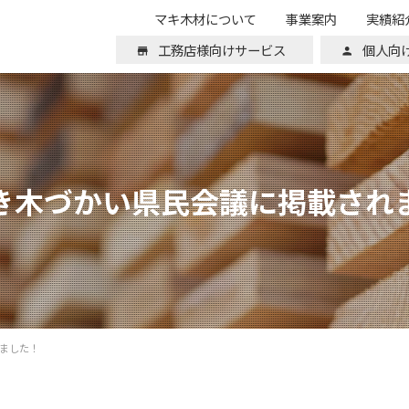
マキ木材について
事業案内
実績紹
工務店様向けサービス
個人向
き木づかい県民会議に掲載され
ました！