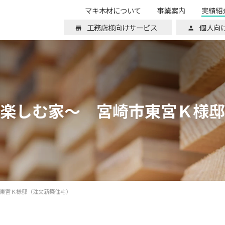
マキ木材について
事業案内
実績紹
工務店様向けサービス
個人向
楽しむ家～ 宮崎市東宮Ｋ様邸
東宮Ｋ様邸（注文新築住宅）