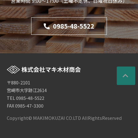
営業時間 9:00～17:00（土曜不定休、日曜祝日休み）
0985-48-5522
expand_less
〒880-2101
宮崎市大字跡江2614
TEL 0985-48-5522
FAX 0985-47-3300
Copyright© MAKIMOKUZAI CO.LTD AllRightsReserved