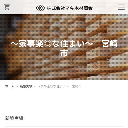
shopping_cart
～家事楽◎な住まい～ 宮崎
市
ホーム
»
新築実績
»
～家事楽◎な住まい～ 宮崎市
新築実績